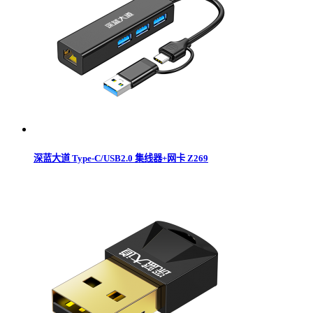
深蓝大道 Type-C/USB2.0 集线器+网卡 Z269