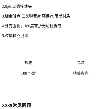
2.8p8c网络接线头
3.镀金触点 三叉弹簧片 环保PC阻燃材质
4.外壳强化，180度弯折无明显折痕
5.过福禄克测试
规格
包装
100个/盒
精美彩盒
Z239常见问题