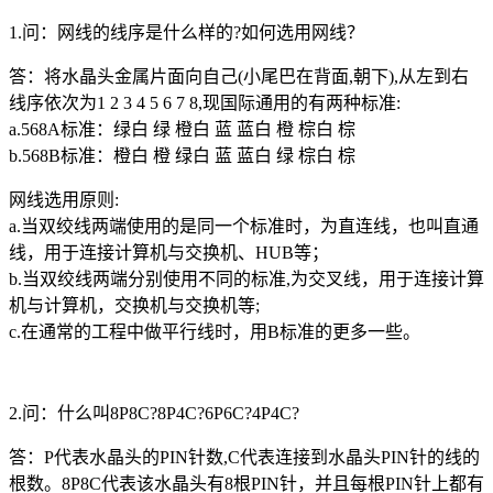
1.问：网线的线序是什么样的?如何选用网线？
答：将水晶头金属片面向自己(小尾巴在背面,朝下),从左到右
线序依次为1 2 3 4 5 6 7 8,现国际通用的有两种标准:
a.568A标准：绿白 绿 橙白 蓝 蓝白 橙 棕白 棕
b.568B标准：橙白 橙 绿白 蓝 蓝白 绿 棕白 棕
网线选用原则:
a.当双绞线两端使用的是同一个标准时，为直连线，也叫直通
线，用于连接计算机与交换机、HUB等；
b.当双绞线两端分别使用不同的标准,为交叉线，用于连接计算
机与计算机，交换机与交换机等;
c.在通常的工程中做平行线时，用B标准的更多一些。
2.问：什么叫8P8C?8P4C?6P6C?4P4C?
答：P代表水晶头的PIN针数,C代表连接到水晶头PIN针的线的
根数。8P8C代表该水晶头有8根PIN针，并且每根PIN针上都有