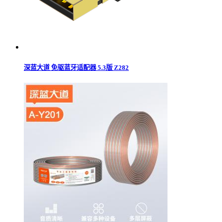
深蓝大道 免驱蓝牙适配器 5.3版 Z282