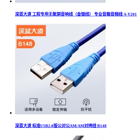
深蓝大道 工程专用无氧铜音响线（金银线） 专业音箱音频线 A-Y201
深蓝大道 标准USB2.0版公对公AM/AM对拷线 B148