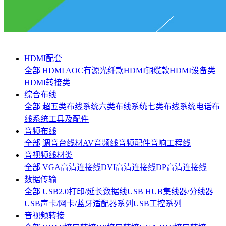
HDMI配套
全部
HDMI AOC有源光纤款
HDMI铜缆款
HDMI设备类
HDMI转接类
综合布线
全部
超五类布线系统
六类布线系统
七类布线系统
电话布
线系统
工具及配件
音频布线
全部
调音台线材
AV音频线
音频配件
音响工程线
音视频线材类
全部
VGA高清连接线
DVI高清连接线
DP高清连接线
数据传输
全部
USB2.0打印/延长数据线
USB HUB集线器/分线器
USB声卡/网卡/蓝牙适配器系列
USB工控系列
音视频转接