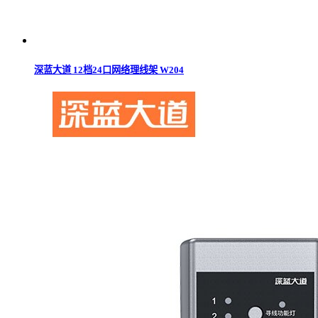
深蓝大道 12档24口网络理线架 W204