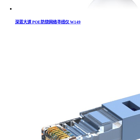
深蓝大道 POE防烧网络寻线仪 W149