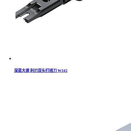
深蓝大道 利刃双头打线刀 W342