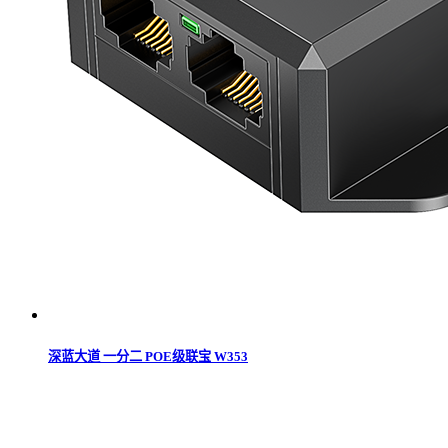
深蓝大道 一分二 POE级联宝 W353