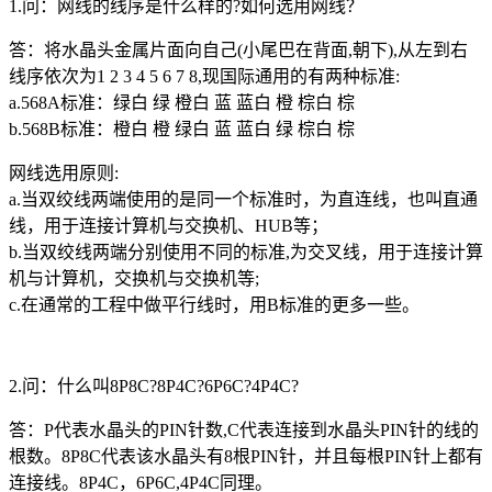
1.问：网线的线序是什么样的?如何选用网线？
答：将水晶头金属片面向自己(小尾巴在背面,朝下),从左到右
线序依次为1 2 3 4 5 6 7 8,现国际通用的有两种标准:
a.568A标准：绿白 绿 橙白 蓝 蓝白 橙 棕白 棕
b.568B标准：橙白 橙 绿白 蓝 蓝白 绿 棕白 棕
网线选用原则:
a.当双绞线两端使用的是同一个标准时，为直连线，也叫直通
线，用于连接计算机与交换机、HUB等；
b.当双绞线两端分别使用不同的标准,为交叉线，用于连接计算
机与计算机，交换机与交换机等;
c.在通常的工程中做平行线时，用B标准的更多一些。
2.问：什么叫8P8C?8P4C?6P6C?4P4C?
答：P代表水晶头的PIN针数,C代表连接到水晶头PIN针的线的
根数。8P8C代表该水晶头有8根PIN针，并且每根PIN针上都有
连接线。8P4C，6P6C,4P4C同理。