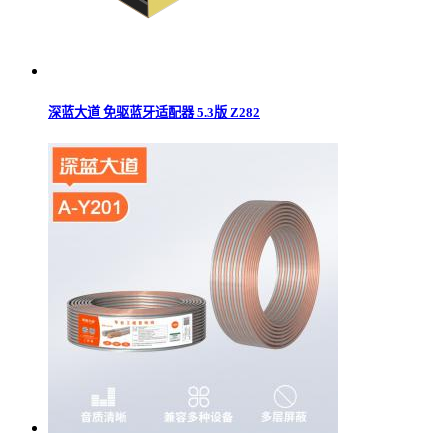
深蓝大道 免驱蓝牙适配器 5.3版 Z282