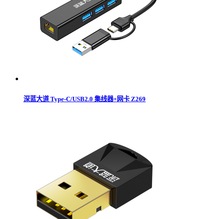
深蓝大道 Type-C/USB2.0 集线器+网卡 Z269