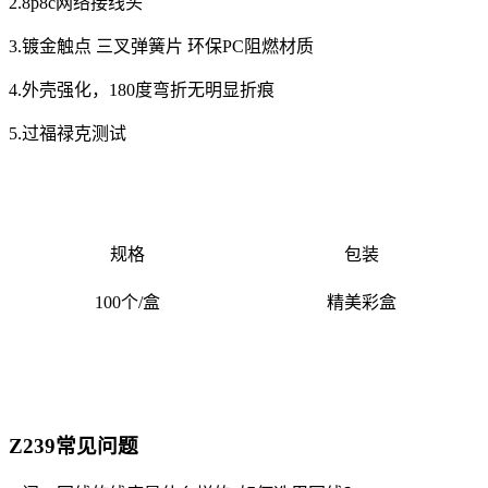
2.8p8c网络接线头
3.镀金触点 三叉弹簧片 环保PC阻燃材质
4.外壳强化，180度弯折无明显折痕
5.过福禄克测试
规格
包装
100个/盒
精美彩盒
Z239常见问题