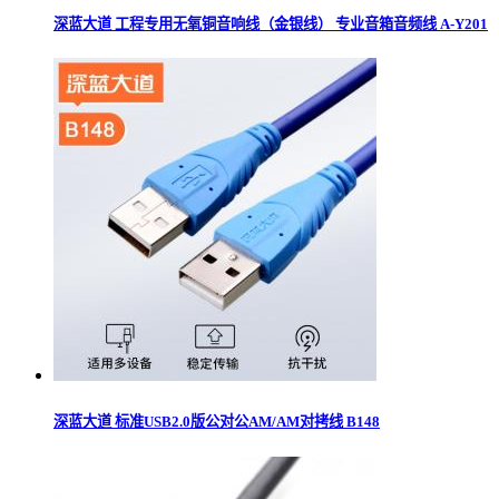
深蓝大道 工程专用无氧铜音响线（金银线） 专业音箱音频线 A-Y201
深蓝大道 标准USB2.0版公对公AM/AM对拷线 B148