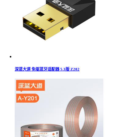
深蓝大道 免驱蓝牙适配器 5.3版 Z282